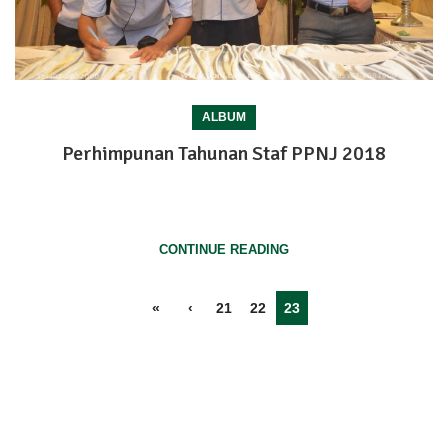
ALBUM
Perhimpunan Tahunan Staf PPNJ 2018
Perhimpunan Awal Tahun Staf PPNJ 2018.Majlis Perhimpunan
Awal Tahun StafPertubuhan Peladang Negeri Johor 2018 ber...
CONTINUE READING
«
‹
21
22
23