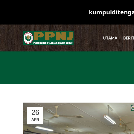
kumpulditengah
UTAMA
BERI
26
APR