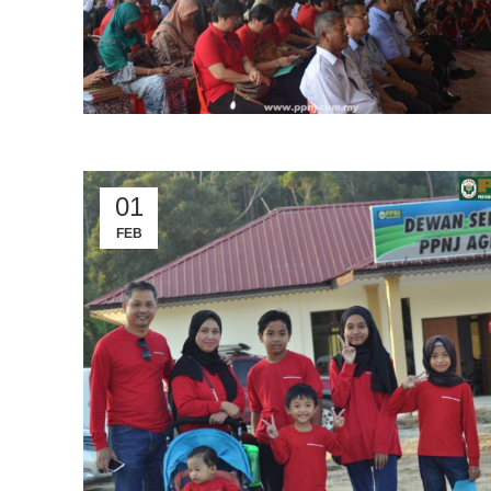
01
FEB