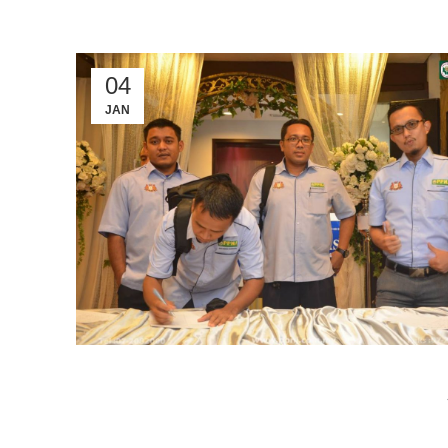
04
JAN