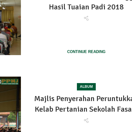
Hasil Tuaian Padi 2018
Majlis penyerahan bantuan khas pesawah sement
menunggu hasil tuaian padi 2018 di PPK Ledang Ta
pada 26 Ap...
CONTINUE READING
ALBUM
Majlis Penyerahan Peruntukk
Kelab Pertanian Sekolah Fasa
Majlis penyerahan peruntukkan kelab pertanian sekola