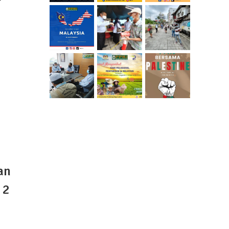
ara
ngkak
an
 2
h Fasa