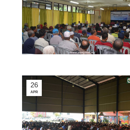
26
APR