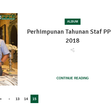
ALBUM
Perhimpunan Tahunan Staf P
2018
Perhimpunan Awal Tahun Staf PPNJ 2018.Majlis
Perhimpunan Awal Tahun StafPertubuhan Peladang N
Johor 2018 ber...
CONTINUE READING
«
‹
13
14
15