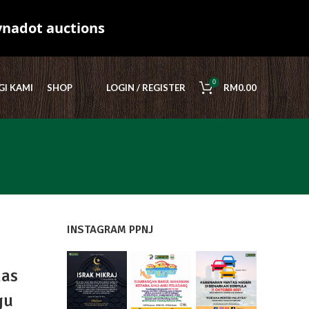
ynadot auctions
0
I KAMI
SHOP
LOGIN / REGISTER
RM
0.00
INSTAGRAM PPNJ
has
gu