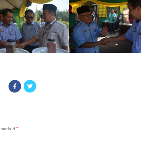
*
e marked