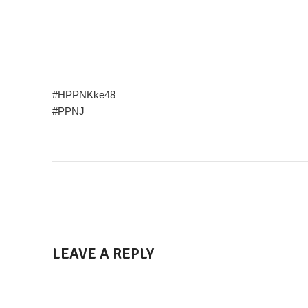
Ucapan Selamat Hari Peladang, Penternak dan Nelayan 
Ikhlas Daripada:
Pengerusi, Barisan AJP PPNJ, Pengurusan Tertinggi sert
#HPPNKke48
#PPNJ
LEAVE A REPLY
Your email address will not be published.
Required fields 