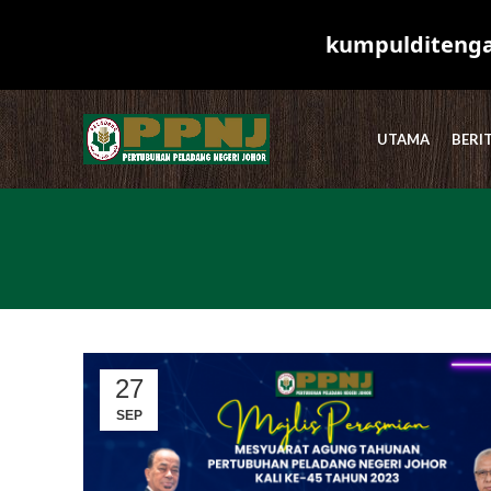
kumpulditengah
UTAMA
BERI
27
SEP