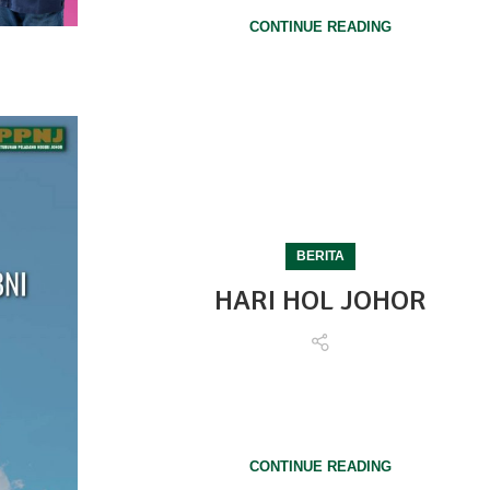
CONTINUE READING
BERITA
HARI HOL JOHOR
HARI HOL JOHORHari memperingati kemangkatan Al
Sultan Iskandar Ibni Almarhum Sultan Ismail iaitu pa
Og...
CONTINUE READING