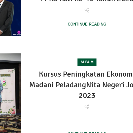
CONTINUE READING
ALBUM
Kursus Peningkatan Ekonom
Madani PeladangNita Negeri J
2023
19 September 2023 - JOHOR BAHRU Kursus Pening
Ekonomi Madani P...