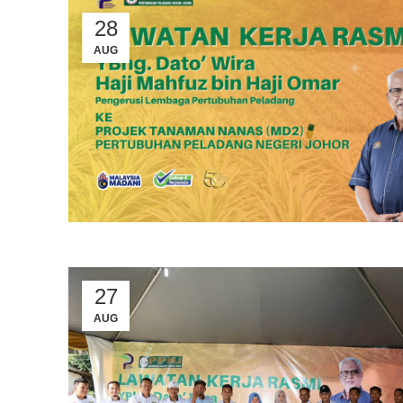
28
AUG
27
AUG