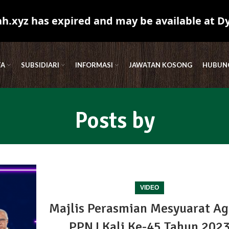
.xyz has expired and may be available at D
TA
SUBSIDIARI
INFORMASI
JAWATAN KOSONG
HUBUNG
Posts by
VIDEO
Majlis Perasmian Mesyuarat A
PPNJ Kali Ke-45 Tahun 202