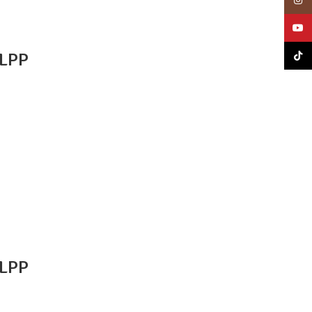
Insta
YouT
 LPP
TikTo
 LPP