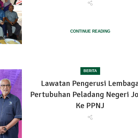
27 Ogos 2028 - Lawatan kerja rasmi Pengerusi LPP ke
Lawatan k...
CONTINUE READING
BERITA
Lawatan Pengerusi Lembag
Pertubuhan Peladang Negeri J
Ke PPNJ
24 Ogos 2023 - Johor Bharu Lawatan Pengerusi Le
Pertubuhan Pel...