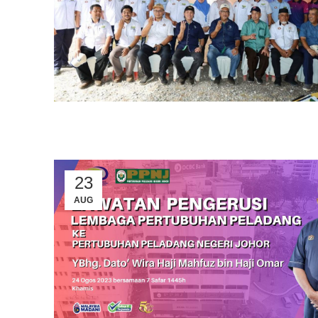
23
AUG