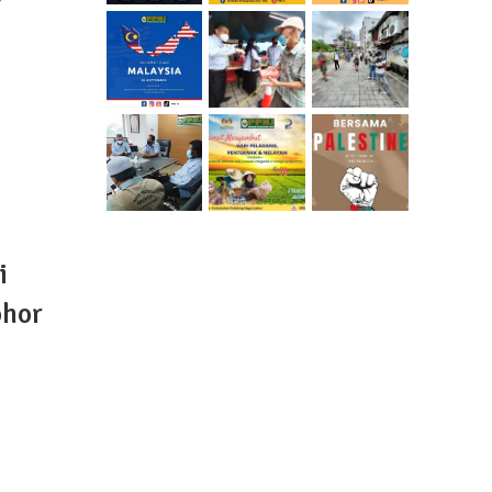
i
ohor
katan