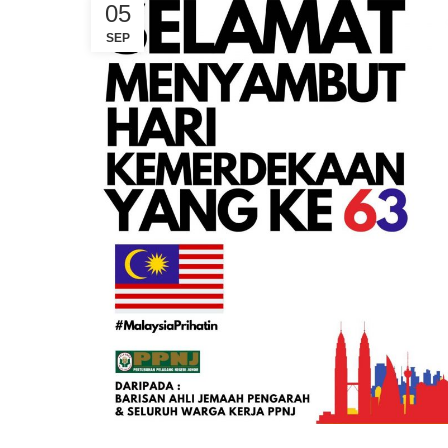
05
SEP