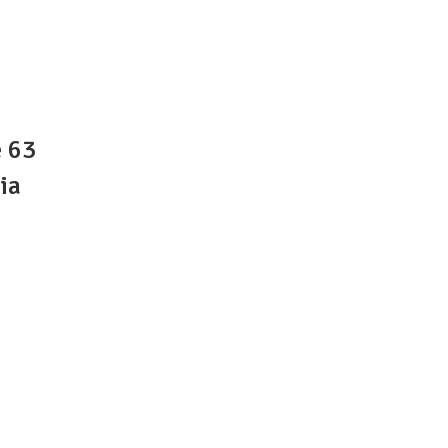
 63
ia
 ke 63
sia