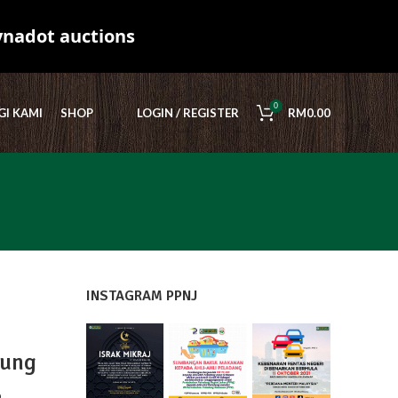
ynadot auctions
0
I KAMI
SHOP
LOGIN / REGISTER
RM
0.00
INSTAGRAM PPNJ
gung
3