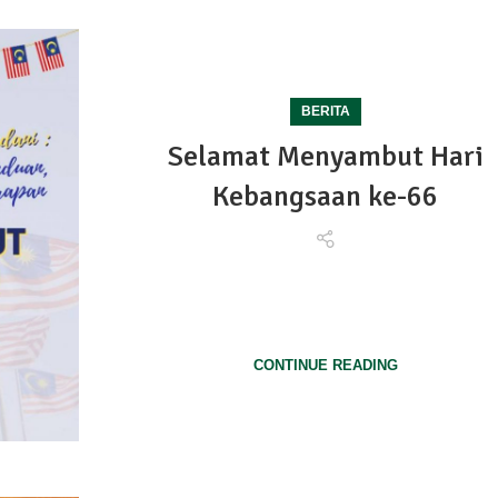
BERITA
Selamat Menyambut Hari
Kebangsaan ke-66
SELAMAT MENYAMBUT HARI KEBANGSAAN 2023 KAL
66PPNJ merakamkan ucapan Selamat Menyambut H
Kebangsaan ke-66 b...
CONTINUE READING