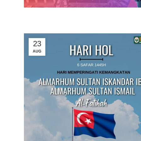
23
AUG