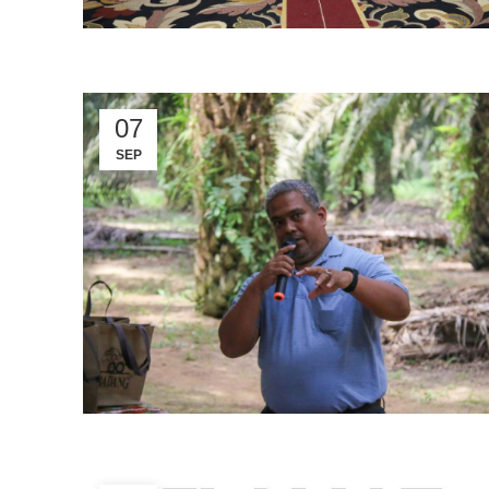
07
SEP