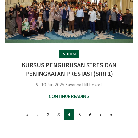
ALBUM
KURSUS PENGURUSAN STRES DAN
PENINGKATAN PRESTASI (SIRI 1)
9–10 Jun 2025 Savanna Hill Resort
CONTINUE READING
«
‹
2
3
4
5
6
›
»