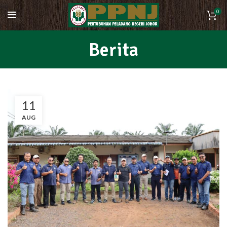
0
Berita
11
AUG