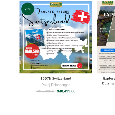
-1%
10D7N Switzerland
Explore
Dulang 
Pakej Pelancongan
RM
8,499.00
RM
8,599.00