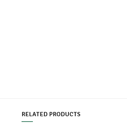
Tiket penerbangan kelas ekonomi + surcaj
Penginapan hotel 4 malam bertaraf 3*
Sarapan pagi di hotel, makan tengah hari & makan ma
Pengangkutan bas persiaran berhawa dingin
Perkhidmatan tour leader & tour guide
Tip tour guide & pemandu bas persiaran
Starting Rm 1, 990
RELATED PRODUCTS