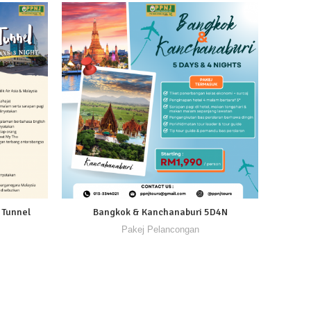
 Tunnel
Bangkok & Kanchanaburi 5D4N
Sala
Pakej Pelancongan