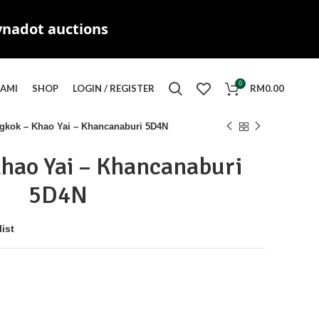
ynadot auctions
0
KAMI
SHOP
LOGIN / REGISTER
RM
0.00
gkok – Khao Yai – Khancanaburi 5D4N
hao Yai – Khancanaburi
5D4N
ist