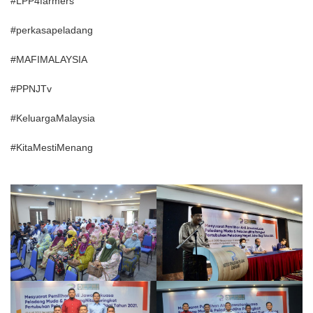
#LPP4farmers
#perkasapeladang
#MAFIMALAYSIA
#PPNJTv
#KeluargaMalaysia
#KitaMestiMenang