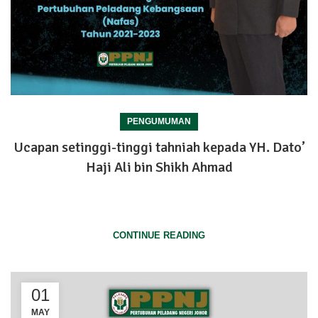
PENGUMUMAN
Ucapan setinggi-tinggi tahniah kepada YH. Dato’
Haji Ali bin Shikh Ahmad
Ucapan setinggi-tinggi tahniah kepada YH. Dato’ Haji Ali bin Shikh
Ahmad diatas pemilihan sebagai Ahli Jemaah Pen...
CONTINUE READING
01
MAY