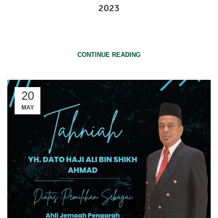
2023
24 November 2023, Johor Bahru Kejohanan Boling PeladangNita
Negeri ...
CONTINUE READING
20
MAY