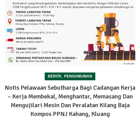
,
BERITA
PENGUMUMAN
Notis Pelawaan Sebutharga Bagi Cadangan Kerja
– Kerja Membekal, Menghantar, Memasang Dan
Mengujilari Mesin Dan Peralatan Kilang Baja
Kompos PPNJ Kahang, Kluang
HUBUNGI : ENCIK MOHD HILMI BIN MOHD ZANTEL: 013-262
8387TARIKH TUTUP : 08 Julai 2024 (Isnin) l 12.00 Tengah
hariU...